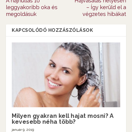
A hajhullás 10
Hajvasalás helyesen
leggyakoribb oka és
– Így kerüld el a
megoldásuk
végzetes hibákat
KAPCSOLÓDÓ HOZZÁSZÓLÁSOK
Milyen gyakran kell hajat mosni? A
kevesebb néha több?
január 9, 2019