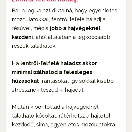
Bár a logika azt diktálná, hogy egyenletes
mozdulatokkal, fentről lefelé haladj a
fésűvel, mégis
jobb a hajvégeknél
kezdeni
, ahol általában a legkócosabb
részek találhatók.
Ha
lentről-felfelé haladsz akkor
minimalizálhatod a felesleges
húzásokat
, rántásokat így sokkal kisebb
stressznek teszed ki hajadat.
Miután kibontottad a hajvégeidnél
található kócokat, rátérhetsz a hajtőtől
kezdődő, sima, egyenletes mozdulatokra.