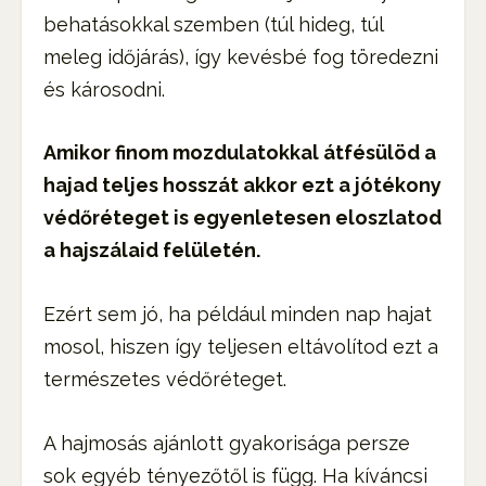
behatásokkal szemben (túl hideg, túl
meleg időjárás), így kevésbé fog töredezni
és károsodni.
Amikor finom mozdulatokkal átfésülöd a
hajad teljes hosszát akkor ezt a jótékony
védőréteget is egyenletesen eloszlatod
a hajszálaid felületén.
Ezért sem jó, ha például minden nap hajat
mosol, hiszen így teljesen eltávolítod ezt a
természetes védőréteget.
A hajmosás ajánlott gyakorisága persze
sok egyéb tényezőtől is függ. Ha kíváncsi