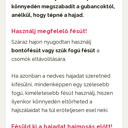
könnyedén megszabadít a gubancoktól,
anélkül, hogy tépné a hajad.
Használj megfelelő fésűt!
Száraz hajon nyugodtan használj
bontófésűt vagy szűk fogú fésűt
a
csomók eltávolítására.
Ha azonban a nedves hajadat szeretnéd
kifésülni, mindenképpen egy szélesebb
fogú, kíméletesebb fésűt használj, hiszen
ilyenkor könnyedén eltörheted a
hajszálaidat ha túl erőteljesen esel neki.
Fésüld ki a hajadat hajmosás előtt!