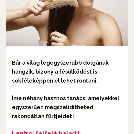
Bár a világ legegyszerűbb dolgának
hangzik, bizony a fésülködést is
sokféleképpen el lehet rontani.
Íme néhány hasznos tanács, amelyekkel
egyszerűen megszelídítheted
rakoncátlan fürtjeidet!
Lentről felfelé haladj!