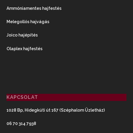
Ammóniamentes hajfestés
Melegollós hajvágás
Joico hajépítés
Olaplex hajfestés
KAPCSOLAT
1028 Bp, Hidegkúti út 167 (Széphalom Üzletház)
06 70 314 7938