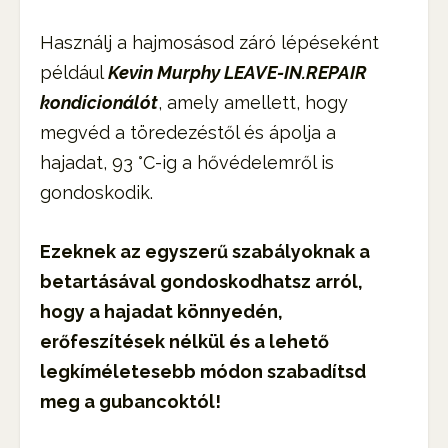
Használj a hajmosásod záró lépéseként
például
Kevin Murphy LEAVE-IN.REPAIR
kondicionálót
, amely amellett, hogy
megvéd a töredezéstől és ápolja a
hajadat, 93 °C-ig a hővédelemről is
gondoskodik.
Ezeknek az egyszerű szabályoknak a
betartásával gondoskodhatsz arról,
hogy a hajadat könnyedén,
erőfeszítések nélkül és a lehető
legkíméletesebb módon szabadítsd
meg a gubancoktól!