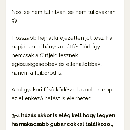
Nos, se nem túl ritkán, se nem túl gyakran
😊
Hosszabb hajnál kifejezetten jót tesz, ha
napjában néhányszor átfésülöd. Így
nemcsak a fürtjeid lesznek
egészségesebbek és ellenállóbbak,
hanem a fejbőröd is.
A túl gyakori fésülködéssel azonban épp
az ellenkező hatást is elérheted.
3-4 húzás akkor is elég kell hogy legyen
ha makacsabb gubancokkal találkozol,