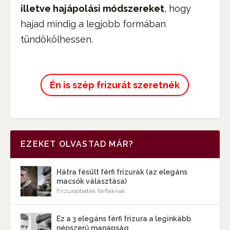
illetve hajápolási módszereket
, hogy
hajad mindig a legjobb formában
tündökölhessen.
Én is szép frizurát szeretnék
EZEKET OLVASTAD MÁR?
Hátra fésült férfi frizurák (az elegáns
macsók választása)
Frizuraötletek férfiaknak
Ez a 3 elegáns férfi frizura a leginkább
népszerű manapság