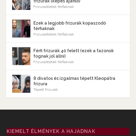
frizurák (képes ajánló)
Frizuraötletek férfiaknak
Ezek a legjobb frizurák kopaszodó
férfiaknak
Frizuraötletek férfiaknak
Férfi frizurák 40 felett (ezek a fazonok
fognak jól állni)
Frizuraötletek férfiaknak
8 divatos és izgalmas tépett Kleopátra
frizura
Tépett frizurák
KIEMELT ÉLMÉNYEK A HAJADNAK