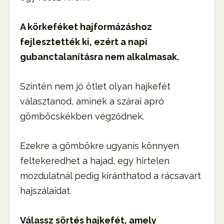
A körkeféket hajformázáshoz
fejlesztették ki, ezért a napi
gubanctalanításra nem alkalmasak.
Szintén nem jó ötlet olyan hajkefét
választanod, aminek a szárai apró
gömböcskékben végződnek.
Ezekre a gömbökre ugyanis könnyen
feltekeredhet a hajad, egy hirtelen
mozdulatnál pedig kiránthatod a rácsavart
hajszálaidat.
Válassz sörtés hajkefét, amely