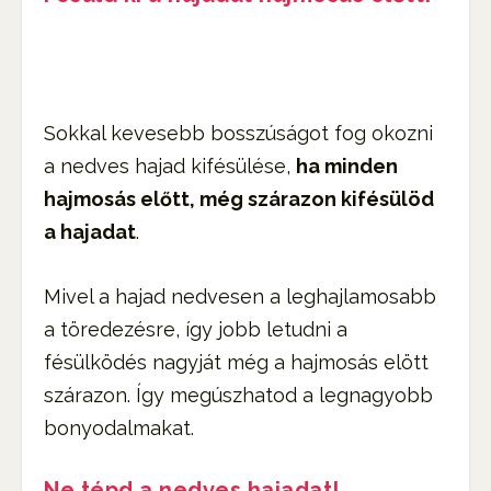
Sokkal kevesebb bosszúságot fog okozni
a nedves hajad kifésülése,
ha minden
hajmosás előtt, még szárazon kifésülöd
a hajadat
.
Mivel a hajad nedvesen a leghajlamosabb
a töredezésre, így jobb letudni a
fésülködés nagyját még a hajmosás elött
szárazon. Így megúszhatod a legnagyobb
bonyodalmakat.
Ne tépd a nedves hajadat!