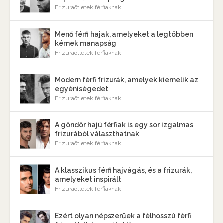
Frizuraötletek férfiaknak
Menő férfi hajak, amelyeket a legtöbben
kérnek manapság
Frizuraötletek férfiaknak
Modern férfi frizurák, amelyek kiemelik az
egyéniségedet
Frizuraötletek férfiaknak
A göndör hajú férfiak is egy sor izgalmas
frizurából választhatnak
Frizuraötletek férfiaknak
A klasszikus férfi hajvágás, és a frizurák,
amelyeket inspirált
Frizuraötletek férfiaknak
Ezért olyan népszerűek a félhosszú férfi