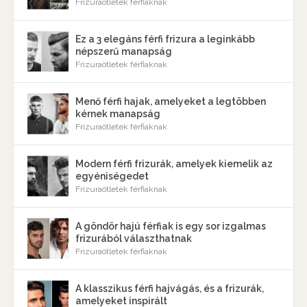
Frizuraötletek férfiaknak
Ez a 3 elegáns férfi frizura a leginkább
népszerű manapság
Frizuraötletek férfiaknak
Menő férfi hajak, amelyeket a legtöbben
kérnek manapság
Frizuraötletek férfiaknak
Modern férfi frizurák, amelyek kiemelik az
egyéniségedet
Frizuraötletek férfiaknak
A göndör hajú férfiak is egy sor izgalmas
frizurából választhatnak
Frizuraötletek férfiaknak
A klasszikus férfi hajvágás, és a frizurák,
amelyeket inspirált