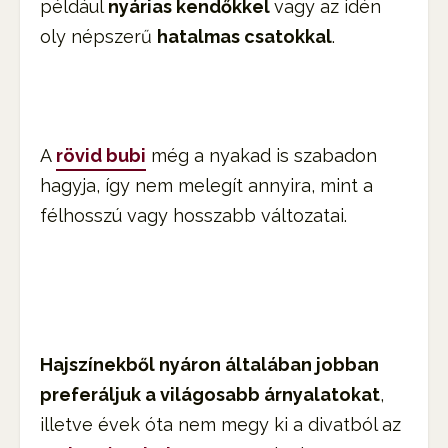
például
nyárias kendőkkel
vagy az idén
oly népszerű
hatalmas csatokkal
.
A
rövid bubi
még a nyakad is szabadon
hagyja, így nem melegít annyira, mint a
félhosszú vagy hosszabb változatai.
Hajszínekből nyáron általában jobban
preferáljuk a világosabb árnyalatokat
,
illetve évek óta nem megy ki a divatból az