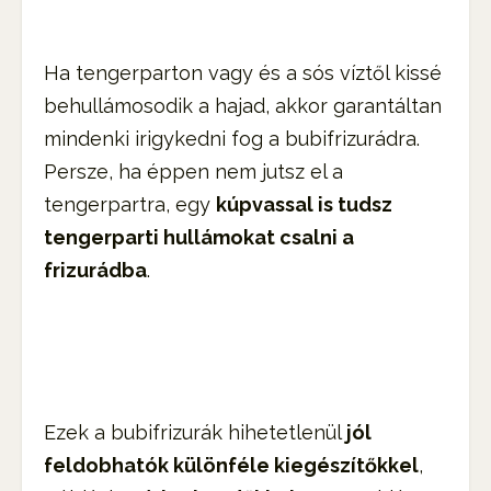
Ha tengerparton vagy és a sós víztől kissé
behullámosodik a hajad, akkor garantáltan
mindenki irigykedni fog a bubifrizurádra.
Persze, ha éppen nem jutsz el a
tengerpartra, egy
kúpvassal is tudsz
tengerparti hullámokat csalni a
frizurádba
.
Ezek a bubifrizurák hihetetlenül
jól
feldobhatók különféle kiegészítőkkel
,