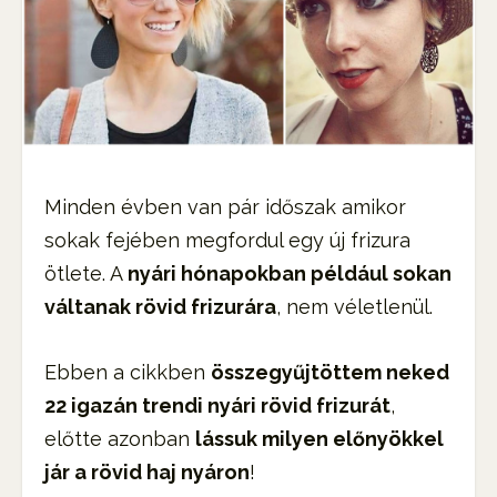
Minden évben van pár időszak amikor
sokak fejében megfordul egy új frizura
ötlete. A
nyári hónapokban például sokan
váltanak rövid frizurára
, nem véletlenül.
Ebben a cikkben
összegyűjtöttem neked
22 igazán trendi nyári rövid frizurát
,
előtte azonban
lássuk milyen előnyökkel
jár a rövid haj nyáron
!