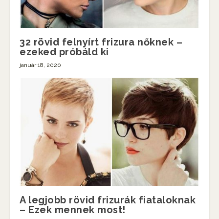
32 rövid felnyírt frizura nőknek –
ezeked próbáld ki
január 18, 2020
A legjobb rövid frizurák fiataloknak
– Ezek mennek most!