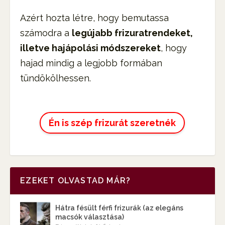
Azért hozta létre, hogy bemutassa
számodra a
legújabb frizuratrendeket,
illetve hajápolási módszereket
, hogy
hajad mindig a legjobb formában
tündökölhessen.
Én is szép frizurát szeretnék
EZEKET OLVASTAD MÁR?
Hátra fésült férfi frizurák (az elegáns
macsók választása)