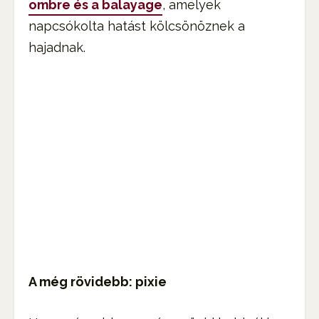
ombre és a balayage
, amelyek
napcsókolta hatást kölcsönöznek a
hajadnak.
A még rövidebb: pixie