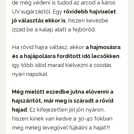
de még védeni is tudod az arcod a káros
UV sugárzástól. Egy
rövidebb hajviselet
jó választás ekkor is
, hiszen kevésbé
izzad be a kalap alatt a fejbőröd.
Ha rövid hajra váltasz, akkor
a hajmosásra
és a hajápolásra fordított idő lecsökken
,
így több időd marad kiélvezni a csodás
nyári napokat.
Még mielőtt eszedbe jutna elővenni a
hajszárítót, már meg is száradt a rövid
hajad
. Ez kifejezetten jól jön nyáron,
hiszen kinek van kedve a 30-40 fokban
még meleg levegővel fújkálni a haját?!