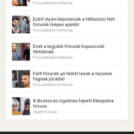
Frizuraötletek férfiaknak
Ezért olyan népszerűek a félhosszú férfi
frizurák (képes ajánló)
Frizuraötletek férfiaknak
Ezek a legjobb frizurák kopaszodó
férfiaknak
Frizuraötletek férfiaknak
Férfi frizurák 40 felett (ezek a fazonok
fognak jól állni)
Frizuraötletek férfiaknak
8 divatos és izgalmas tépett Kleopátra
frizura
Tépett frizurák