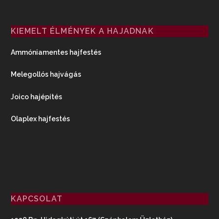
KIEMELT ÉLMÉNYEK A HAJADNAK
Ammóniamentes hajfestés
Melegollós hajvágás
Joico hajépítés
Olaplex hajfestés
KAPCSOLAT