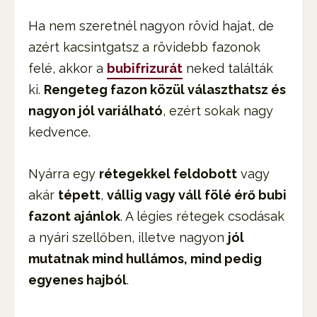
Ha nem szeretnél nagyon rövid hajat, de
azért kacsintgatsz a rövidebb fazonok
felé, akkor a
bubifrizurát
neked találták
ki.
Rengeteg fazon közül választhatsz és
nagyon jól variálható
, ezért sokak nagy
kedvence.
Nyárra egy
rétegekkel feldobott
vagy
akár
tépett
,
vállig vagy váll fölé érő bubi
fazont ajánlok
. A légies rétegek csodásak
a nyári szellőben, illetve nagyon
jól
mutatnak mind hullámos, mind pedig
egyenes hajból
.