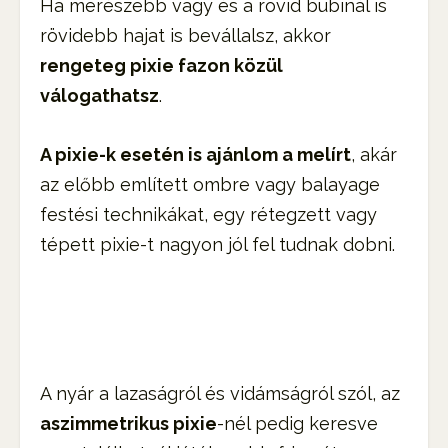
Ha merészebb vagy és a rövid bubinál is
rövidebb hajat is bevállalsz, akkor
rengeteg pixie fazon közül
válogathatsz
.
A pixie-k esetén is ajánlom a melírt
, akár
az előbb említett ombre vagy balayage
festési technikákat, egy rétegzett vagy
tépett pixie-t nagyon jól fel tudnak dobni.
A nyár a lazaságról és vidámságról szól, az
aszimmetrikus pixie
-nél pedig keresve