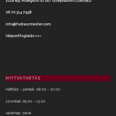
1028 Bp, Hidegkúti út 167 (Széphalom Üzletház)
06 70 314 7938
info@fodraszmester.com
Időpontfoglalás >>
>
NYITVATARTÁS
Hétfőtől – péntek: 08.00 – 20.00
szombat: 09.00 – 13.00
vasárnap: zárva