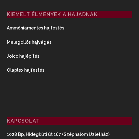
KIEMELT ÉLMÉNYEK A HAJADNAK
Ammóniamentes hajfestés
Melegollós hajvágás
Joico hajépítés
Olaplex hajfestés
KAPCSOLAT
1028 Bp, Hidegkúti út 167 (Széphalom Üzletház)