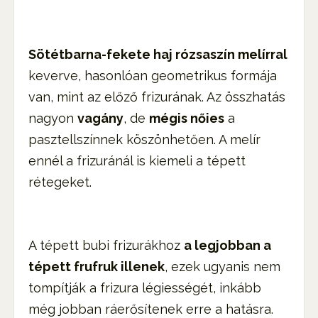
Sötétbarna-fekete haj rózsaszín melírral
keverve, hasonlóan geometrikus formája
van, mint az előző frizurának. Az összhatás
nagyon
vagány
, de
mégis nőies
a
pasztellszínnek köszönhetően. A melír
ennél a frizuránál is kiemeli a tépett
rétegeket.
A tépett bubi frizurákhoz
a legjobban a
tépett frufruk illenek
, ezek ugyanis nem
tompítják a frizura légiességét, inkább
még jobban ráerősítenek erre a hatásra.