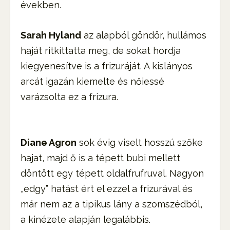
években.
Sarah Hyland
az alapból göndör, hullámos
haját ritkíttatta meg, de sokat hordja
kiegyenesítve is a frizuráját. A kislányos
arcát igazán kiemelte és nőiessé
varázsolta ez a frizura.
Diane Agron
sok évig viselt hosszú szőke
hajat, majd ő is a tépett bubi mellett
döntött egy tépett oldalfrufruval. Nagyon
„edgy” hatást ért el ezzel a frizurával és
már nem az a tipikus lány a szomszédból,
a kinézete alapján legalábbis.