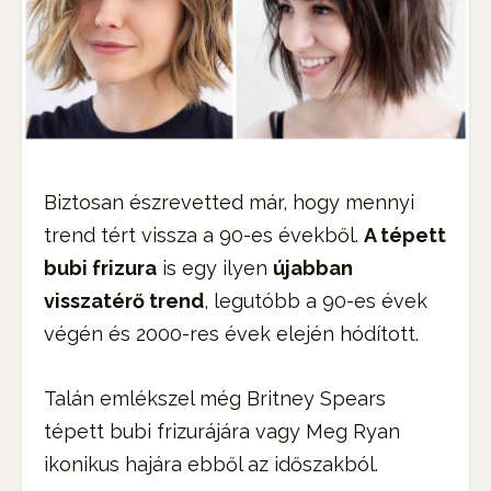
Biztosan észrevetted már, hogy mennyi
trend tért vissza a 90-es évekből.
A tépett
bubi frizura
is egy ilyen
újabban
visszatérő trend
, legutóbb a 90-es évek
végén és 2000-res évek elején hódított.
Talán emlékszel még Britney Spears
tépett bubi frizurájára vagy Meg Ryan
ikonikus hajára ebből az időszakból.