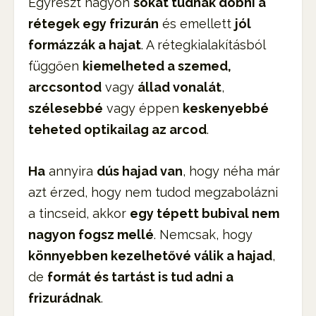
Egyrészt nagyon
sokat tudnak dobni a
rétegek egy frizurán
és emellett
jól
formázzák a hajat
. A rétegkialakításból
függően
kiemelheted a szemed,
arccsontod
vagy
állad vonalát
,
szélesebbé
vagy éppen
keskenyebbé
teheted optikailag az arcod
.
Ha
annyira
dús hajad van
, hogy néha már
azt érzed, hogy nem tudod megzabolázni
a tincseid, akkor
egy tépett bubival nem
nagyon fogsz mellé
. Nemcsak, hogy
könnyebben kezelhetővé válik a hajad
,
de
formát és tartást is tud adni a
frizurádnak
.