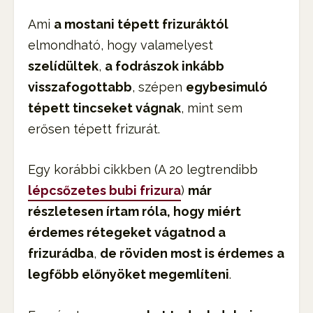
Ami
a mostani tépett frizuráktól
elmondható, hogy valamelyest
szelídültek
,
a fodrászok inkább
visszafogottabb
, szépen
egybesimuló
tépett tincseket vágnak
, mint sem
erősen tépett frizurát.
Egy korábbi cikkben (A 20 legtrendibb
lépcsőzetes bubi frizura
)
már
részletesen írtam róla, hogy miért
érdemes rétegeket vágatnod a
frizurádba
,
de röviden most is érdemes
a
legfőbb előnyöket megemlíteni
.