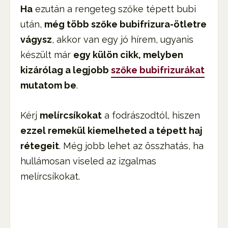
Ha
ezután a rengeteg szőke tépett bubi
után,
még több szőke bubifrizura-ötletre
vágysz
, akkor van egy jó hírem, ugyanis
készült már
egy külön cikk, melyben
kizárólag a legjobb
szőke bubifrizurákat
mutatom be
.
Kérj
melírcsíkokat
a fodrászodtól, hiszen
ezzel remekül kiemelheted a tépett haj
rétegeit
. Még jobb lehet az összhatás, ha
hullámosan viseled az izgalmas
melírcsíkokat.