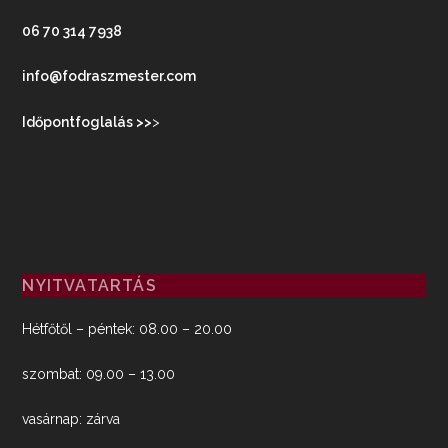
06 70 314 7938
info@fodraszmester.com
Időpontfoglalás >>
>
NYITVATARTÁS
Hétfőtől – péntek: 08.00 – 20.00
szombat: 09.00 – 13.00
vasárnap: zárva