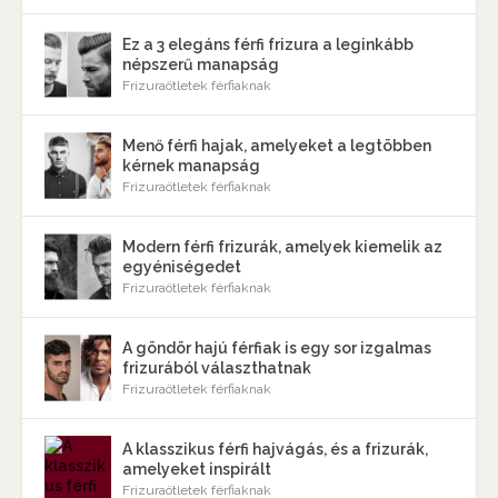
Ez a 3 elegáns férfi frizura a leginkább
népszerű manapság
Frizuraötletek férfiaknak
Menő férfi hajak, amelyeket a legtöbben
kérnek manapság
Frizuraötletek férfiaknak
Modern férfi frizurák, amelyek kiemelik az
egyéniségedet
Frizuraötletek férfiaknak
A göndör hajú férfiak is egy sor izgalmas
frizurából választhatnak
Frizuraötletek férfiaknak
A klasszikus férfi hajvágás, és a frizurák,
amelyeket inspirált
Frizuraötletek férfiaknak