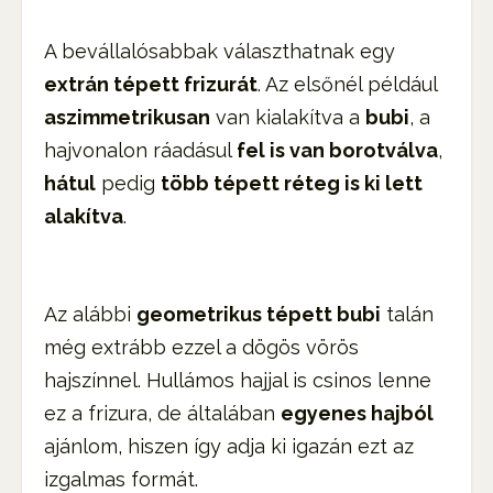
A bevállalósabbak választhatnak egy
extrán tépett frizurát
. Az elsőnél például
aszimmetrikusan
van kialakítva a
bubi
, a
hajvonalon ráadásul
fel is van borotválva
,
hátul
pedig
több tépett réteg is ki lett
alakítva
.
Az alábbi
geometrikus tépett bubi
talán
még extrább ezzel a dögös vörös
hajszínnel. Hullámos hajjal is csinos lenne
ez a frizura, de általában
egyenes hajból
ajánlom, hiszen így adja ki igazán ezt az
izgalmas formát.