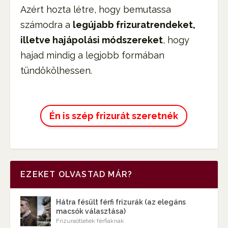
Azért hozta létre, hogy bemutassa
számodra a
legújabb frizuratrendeket,
illetve hajápolási módszereket
, hogy
hajad mindig a legjobb formában
tündökölhessen.
Én is szép frizurát szeretnék
EZEKET OLVASTAD MÁR?
Hátra fésült férfi frizurák (az elegáns
macsók választása)
Frizuraötletek férfiaknak