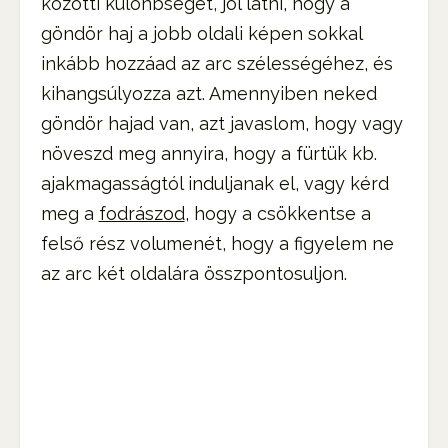
közötti különbséget, jól látni, hogy a
göndör haj a jobb oldali képen sokkal
inkább hozzáad az arc szélességéhez, és
kihangsúlyozza azt. Amennyiben neked
göndör hajad van, azt javaslom, hogy vagy
növeszd meg annyira, hogy a fürtük kb.
ajakmagasságtól induljanak el, vagy kérd
meg a
fodrászod
, hogy a csökkentse a
felső rész volumenét, hogy a figyelem ne
az arc két oldalára összpontosuljon.