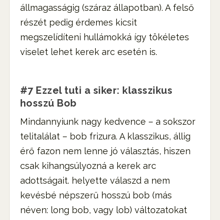
állmagasságig (száraz állapotban). A felső
részét pedig érdemes kicsit
megszelídíteni hullámokká így tökéletes
viselet lehet kerek arc esetén is.
#7 Ezzel tuti a siker: klasszikus
hosszú Bob
Mindannyiunk nagy kedvence – a sokszor
telitalálat – bob frizura. A klasszikus, állig
érő fazon nem lenne jó választás, hiszen
csak kihangsúlyozná a kerek arc
adottságait. helyette válaszd a nem
kevésbé népszerű hosszú bob (más
néven: long bob, vagy lob) változatokat