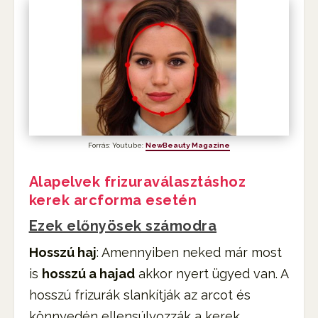
Forrás: Youtube:
NewBeauty Magazine
Alapelvek frizuraválasztáshoz
kerek arcforma esetén
Ezek előnyösek számodra
Hosszú haj
: Amennyiben neked már most
is
hosszú a hajad
akkor nyert ügyed van. A
hosszú frizurák slankítják az arcot és
könnyedén ellensúlyozzák a kerek