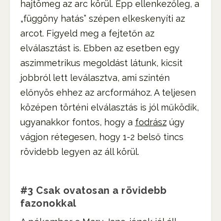
hajtömeg az arc körül. Épp ellenkezőleg, a
„függöny hatás” szépen elkeskenyíti az
arcot. Figyeld meg a fejtetőn az
elválasztást is. Ebben az esetben egy
aszimmetrikus megoldást látunk, kicsit
jobbról lett leválasztva, ami szintén
előnyös ehhez az arcformához. A teljesen
középen történi elválasztás is jól működik,
ugyanakkor fontos, hogy a
fodrász
úgy
vágjon rétegesen, hogy 1-2 belső tincs
rövidebb legyen az áll körül.
#3 Csak ovatosan a rövidebb
fazonokkal