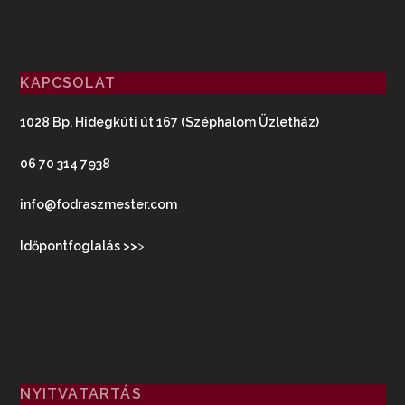
KAPCSOLAT
1028 Bp, Hidegkúti út 167 (Széphalom Üzletház)
06 70 314 7938
info@fodraszmester.com
Időpontfoglalás >>
>
NYITVATARTÁS