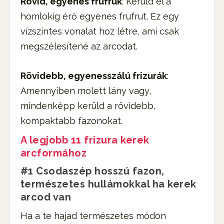
Rövid, egyenes frufruk
: Kerüld el a
homlokig érő egyenes frufrut. Ez egy
vízszintes vonalat hoz létre, ami csak
megszélesítené az arcodat.
Rövidebb, egyenesszálú frizurák
:
Amennyiben molett lány vagy,
mindenképp kerüld a rövidebb,
kompaktabb fazonokat.
A legjobb 11 frizura kerek
arcformához
#1 Csodaszép hosszú fazon,
természetes hullámokkal ha kerek
arcod van
Ha a te hajad természetes módon