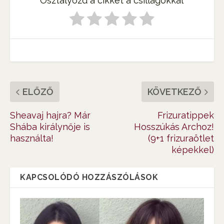
Osztályozd a cikket a csillagokkal
ELŐZŐ
KÖVETKEZŐ
Sheavaj hajra? Már
Frizuratippek
Shába királynője is
Hosszúkás Archoz!
használta!
(9+1 frizuraötlet
képekkel)
KAPCSOLÓDÓ HOZZÁSZÓLÁSOK