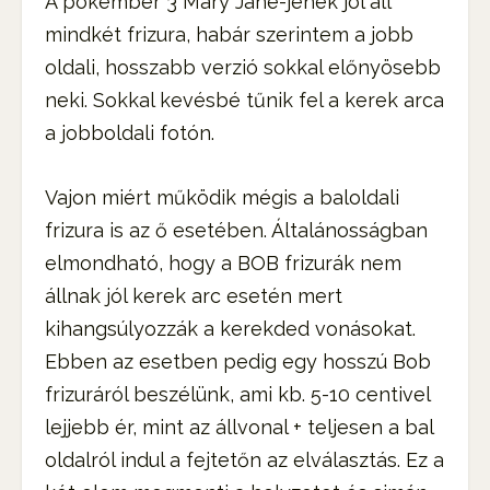
A pókember 3 Mary Jane-jének jól áll
mindkét frizura, habár szerintem a jobb
oldali, hosszabb verzió sokkal előnyösebb
neki. Sokkal kevésbé tűnik fel a kerek arca
a jobboldali fotón.
Vajon miért működik mégis a baloldali
frizura is az ő esetében. Általánosságban
elmondható, hogy a BOB frizurák nem
állnak jól kerek arc esetén mert
kihangsúlyozzák a kerekded vonásokat.
Ebben az esetben pedig egy hosszú Bob
frizuráról beszélünk, ami kb. 5-10 centivel
lejjebb ér, mint az állvonal + teljesen a bal
oldalról indul a fejtetőn az elválasztás. Ez a