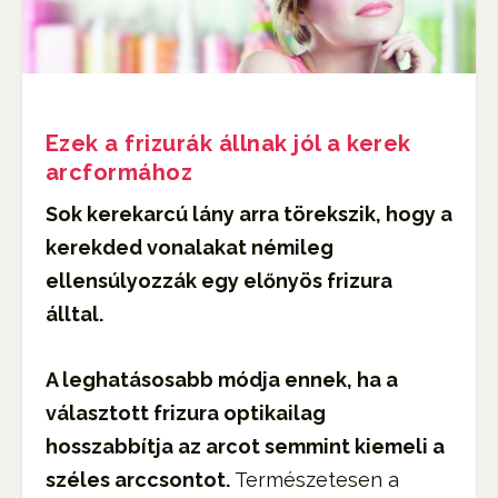
Ezek a frizurák állnak jól a kerek
arcformához
Sok kerekarcú lány arra törekszik, hogy a
kerekded vonalakat némileg
ellensúlyozzák egy előnyös frizura
álltal.
A leghatásosabb módja ennek, ha a
választott frizura optikailag
hosszabbítja az arcot semmint kiemeli a
széles arccsontot.
Természetesen a