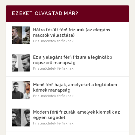
EZEKET OLVASTAD MÁR?
Hátra fésült férfi frizurák (az elegáns
macsók választása)
Frizuraötletek férfiaknak
Ez a 3 elegáns férfi frizura a leginkább
népszerű manapság
Frizuraötletek férfiaknak
Menő férfi hajak, amelyeket a legtöbben
kérnek manapság
Frizuraötletek férfiaknak
Modern férfi frizurák, amelyek kiemelik az
egyéniségedet
Frizuraötletek férfiaknak