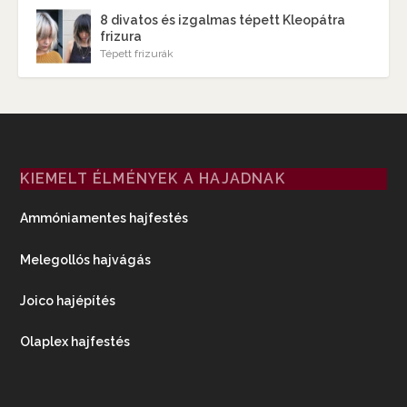
8 divatos és izgalmas tépett Kleopátra
frizura
Tépett frizurák
KIEMELT ÉLMÉNYEK A HAJADNAK
Ammóniamentes hajfestés
Melegollós hajvágás
Joico hajépítés
Olaplex hajfestés