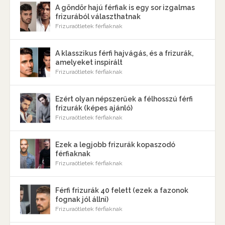
A göndör hajú férfiak is egy sor izgalmas
frizurából választhatnak
Frizuraötletek férfiaknak
A klasszikus férfi hajvágás, és a frizurák,
amelyeket inspirált
Frizuraötletek férfiaknak
Ezért olyan népszerűek a félhosszú férfi
frizurák (képes ajánló)
Frizuraötletek férfiaknak
Ezek a legjobb frizurák kopaszodó
férfiaknak
Frizuraötletek férfiaknak
Férfi frizurák 40 felett (ezek a fazonok
fognak jól állni)
Frizuraötletek férfiaknak