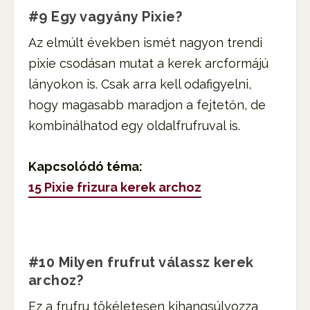
#9 Egy vagyány Pixie?
Az elmúlt években ismét nagyon trendi
pixie csodásan mutat a kerek arcformájú
lányokon is. Csak arra kell odafigyelni,
hogy magasabb maradjon a fejtetőn, de
kombinálhatod egy oldalfrufruval is.
Kapcsolódó téma:
15 Pixie frizura kerek archoz
#10 Milyen frufrut válassz kerek
archoz?
Ez a frufru tökéletesen kihangsúlyozza