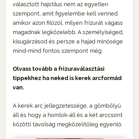
választott hajstílus nem az egyetlen
szempont, amit figyelembe kell venned
amikor azon filózól, milyen frizurát vágass
magadnak legközelebb. A személyiséged,
kisugárzásod és persze a hajad minősége
mind-mind fontos szempont még.
Olvass tovább a frizuraválasztási
tippekhez ha neked is kerek arcformád
van.
A kerek arc jellegzetessége, a gömbölyű
áll és hogy a homlok-áll és a két arccsont
közötti távolság megközelítőleg egyenlő.