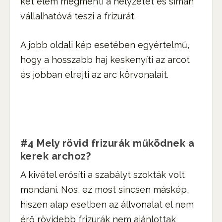
két elem megmenti a helyzetet és simán
vállalhatóvá teszi a frizurát.
A jobb oldali kép esetében egyértelmű,
hogy a hosszabb haj keskenyíti az arcot
és jobban elrejti az arc körvonalait.
#4 Mely rövid frizurák működnek a
kerek archoz?
A kivétel erősíti a szabályt szokták volt
mondani. Nos, ez most sincsen máskép,
hiszen alap esetben az állvonalat el nem
érő rövidebb frizurák nem ajánlottak