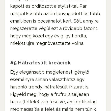
kapott és ordítozott a stylist-tal. Pár
nappal később aztán lenyugodott és több
email-ben is bocsánatot kért. Sőt, annyira
megszerette végül ezt a rövidebb fazont,
hogy még közel egy évig így hordta,
mielőtt újra megnövesztette volna.
#5 Hátrafésült kreációk
Egy elegánsabb megjelenést igénylő
eseményre simán választhatsz egy
hasonló trendy, hátrafésült frizurát is.
Figyeld meg, hogy a frufru is teljesen
hátra (felfele) van fésülve, ami optikailag
megmagasítja a fejet és máris nem tűnik