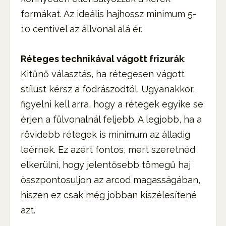
formákat. Az ideális hajhossz minimum 5-
10 centivel az állvonal alá ér.
Réteges technikával vágott frizurák
:
Kitűnő választás, ha rétegesen vágott
stílust kérsz a fodrászodtól. Ugyanakkor,
figyelni kell arra, hogy a rétegek egyike se
érjen a fülvonalnál feljebb. A legjobb, ha a
rövidebb rétegek is minimum az álladig
leérnek. Ez azért fontos, mert szeretnéd
elkerülni, hogy jelentősebb tömegű haj
összpontosuljon az arcod magasságában,
hiszen ez csak még jobban kiszélesítené
azt.