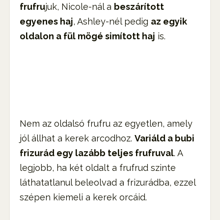
frufru
juk, Nicole-nál a
beszárított
egyenes haj
, Ashley-nél pedig
az egyik
oldalon a fül mögé simított haj
is.
Nem az oldalsó frufru az egyetlen, amely
jól állhat a kerek arcodhoz.
Variáld a bubi
frizurád egy lazább teljes frufruval
. A
legjobb, ha két oldalt a frufrud szinte
láthatatlanul beleolvad a frizurádba, ezzel
szépen kiemeli a kerek orcáid.