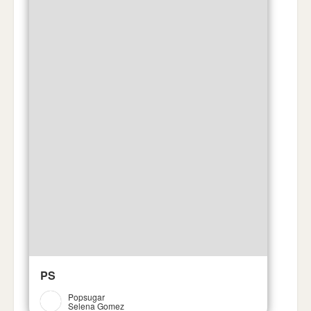
PS
Popsugar
Selena Gomez