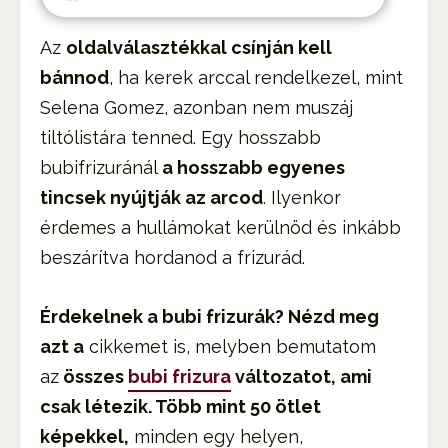
Az
oldalválasztékkal csínján kell
bánnod
, ha kerek arccal rendelkezel, mint
Selena Gomez, azonban nem muszáj
tiltólistára tenned. Egy hosszabb
bubifrizuránál
a hosszabb egyenes
tincsek nyújtják az arcod
. Ilyenkor
érdemes a hullámokat kerülnöd és inkább
beszárítva hordanod a frizurád.
Érdekelnek a bubi frizurák? Nézd meg
azt a
cikkemet is, melyben bemutatom
az
összes
bubi frizura
változatot, ami
csak létezik. Több mint 50 ötlet
képekkel,
minden egy helyen,