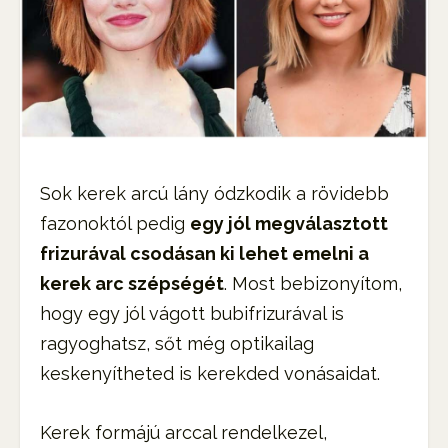
Sok kerek arcú lány ódzkodik a rövidebb
fazonoktól pedig
egy jól megválasztott
frizurával csodásan ki lehet emelni a
kerek arc szépségét
. Most bebizonyítom,
hogy egy jól vágott bubifrizurával is
ragyoghatsz, sőt még optikailag
keskenyítheted is kerekded vonásaidat.
Kerek formájú arccal rendelkezel,