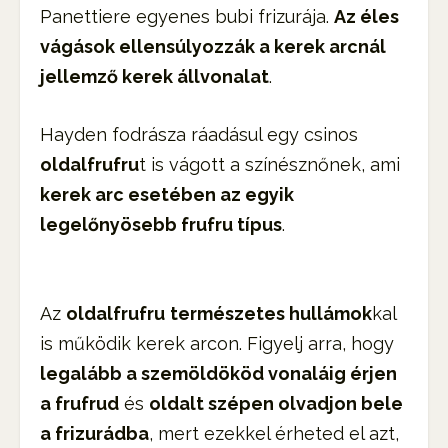
Panettiere egyenes bubi frizurája.
Az éles
vágások ellensúlyozzák a kerek arcnál
jellemző kerek állvonalat
.
Hayden fodrásza ráadásul egy csinos
oldalfrufru
t is vágott a színésznőnek, ami
kerek arc esetében az egyik
legelőnyösebb frufru típus
.
Az
oldalfrufru
természetes hullámok
kal
is működik kerek arcon. Figyelj arra, hogy
legalább a szemöldököd vonaláig érjen
a frufrud
és
oldalt szépen olvadjon bele
a frizurádba
, mert ezekkel érheted el azt,