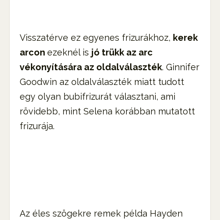
Visszatérve ez egyenes frizurákhoz,
kerek
arcon
ezeknél is
jó trükk az arc
vékonyítására az oldalválaszték
. Ginnifer
Goodwin az oldalválaszték miatt tudott
egy olyan bubifrizurát választani, ami
rövidebb, mint Selena korábban mutatott
frizurája.
Az éles szögekre remek példa Hayden