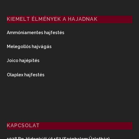
KIEMELT ÉLMÉNYEK A HAJADNAK
Ammóniamentes hajfestés
Melegollós hajvágás
Joico hajépítés
Olaplex hajfestés
KAPCSOLAT
1028 Bp, Hidegkúti út 167 (Széphalom Üzletház)