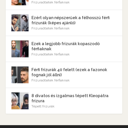
Frizuraötletek férfiaknak
Ezért olyan népszerűek a félhosszú férfi
frizurák (képes ajánló)
Frizuraötletek férfiaknak
Ezek a legjobb frizurák kopaszodó
férfiaknak
Frizuraötletek férfiaknak
Férfi frizurák 40 felett (ezek a fazonok
fognak jól állni)
Frizuraötletek férfiaknak
8 divatos és izgalmas tépett Kleopátra
frizura
Tépett frizurák