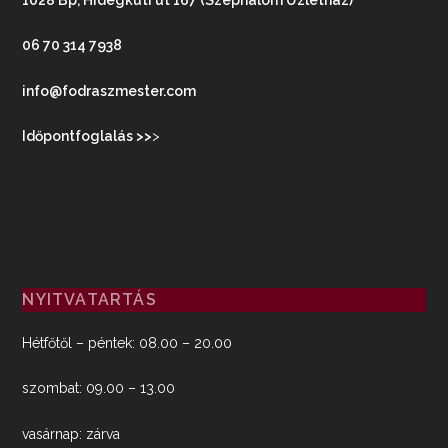
06 70 314 7938
info@fodraszmester.com
Időpontfoglalás >>
>
NYITVATARTÁS
Hétfőtől – péntek: 08.00 – 20.00
szombat: 09.00 – 13.00
vasárnap: zárva