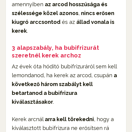
amennyiben
az arcod hosszúsága és
szélessége közel azonos
,
nincs erősen
kiugró arccsontod
és az
állad vonala is
kerek
.
3 alapszabály, ha bubifrizurát
szeretnél kerek archoz
Az évek óta hódító bubifrizuráról sem kell
lemondanod, ha kerek az arcod, csupán
a
következő három szabályt kell
betartanod a bubifrizura
kiválasztásakor
.
Kerek arcnál
arra kell törekedni
, hogy a
kiválasztott bubifrizura ne erősítsen rá