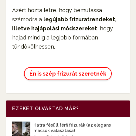
Azért hozta létre, hogy bemutassa
számodra a
legújabb frizuratrendeket,
illetve hajápolási módszereket
, hogy
hajad mindig a legjobb formában
tündökölhessen.
Én is szép frizurát szeretnék
EZEKET OLVASTAD MÁR?
Hátra fésült férfi frizurák (az elegáns
macsók választása)