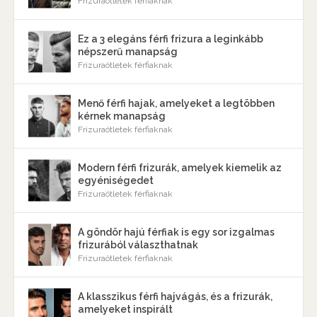
Frizuraötletek férfiaknak
Ez a 3 elegáns férfi frizura a leginkább
népszerű manapság
Frizuraötletek férfiaknak
Menő férfi hajak, amelyeket a legtöbben
kérnek manapság
Frizuraötletek férfiaknak
Modern férfi frizurák, amelyek kiemelik az
egyéniségedet
Frizuraötletek férfiaknak
A göndör hajú férfiak is egy sor izgalmas
frizurából választhatnak
Frizuraötletek férfiaknak
A klasszikus férfi hajvágás, és a frizurák,
amelyeket inspirált